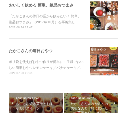
おいしく飲める 簡単、絶品おつまみ
「たかこさんの休日の昼から飲みたい！ 簡単、
絶品おつまみ」（2017年10月）を再編集し、…
2022.08.24 22:47
たかこさんの毎日おやつ
ポリ袋を使えばおやつ作りが簡単に！手軽でおい
しい簡単おやつレモンケーキ／バナナケーキ／…
2022.07.20 22:45
2007.06.30 11:46
2006.07.01 16:07
ちいさな焼き菓子とおす
たかこさん＆みかさんの
そわけスイーツ
大切な人と一緒に食べた
いお菓子とパンのレシピ