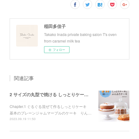
稲田多佳子
Takako Inada private baking salon T's oven
from caramel milk tea
フォロー
関連記事
2 サイズの丸型で焼ける しっとりケーキとふんわりケーキ
Chapter.1 ぐるぐる混ぜて作るしっとりケーキ
基本のプレーンジャムマーブルのケーキ りん…
2023.09.19 11:50