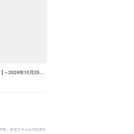
しらすと油揚げとねぎのキッシュ【～2024年10月25日】
のご案内です。ギガファイルでのダウ