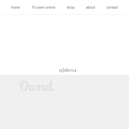
home
T's oven online
shop
about
contact
25
Jul
2024