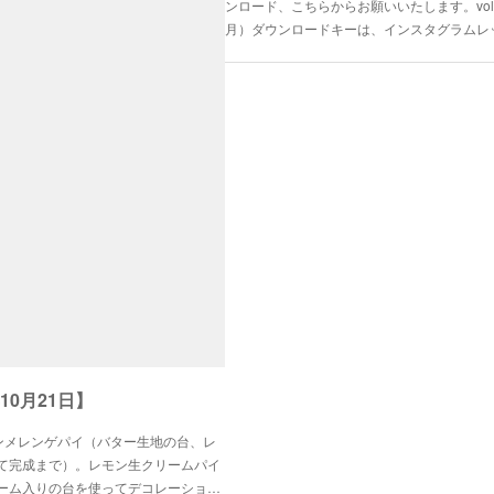
ンロード、こちらからお願いいたします。vol.1
月）ダウンロードキーは、インスタグラムレ
10月21日】
モンメレンゲパイ（バター生地の台、レ
て完成まで）。レモン生クリームパイ
ーム入りの台を使ってデコレーショ…