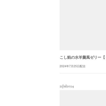
こし餡の水羊羹風ゼリー【～2
2024年7月25日配信
21
Jul
2024