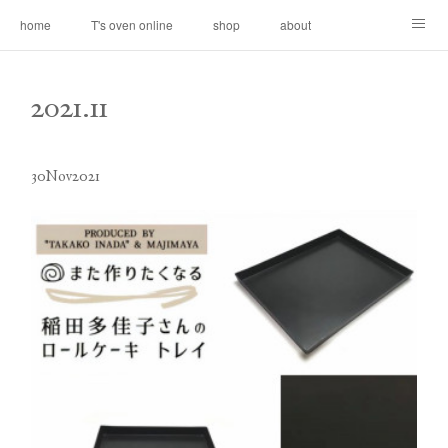
home
T's oven online
shop
about
contact
2021
.
11
30
Nov
2021