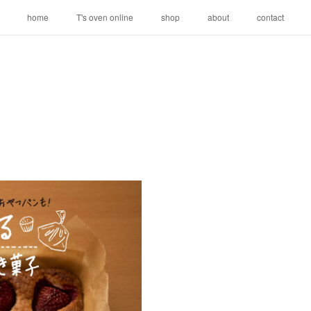
home
T's oven online
shop
about
contact