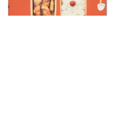
Copyright ©
2026
稲田多佳子
.
たかこさんのお弁当 おかず便利帖
はじめにColumn1.お弁当作りのキホン---Part1.人気のお弁当おかずバリ
エーション唐揚げ弁当（定番唐揚げ／塩唐揚げ／ハーブ唐揚げ）焼き魚
弁当（サワラの七味しょうゆ焼き／サバのカレー焼き／ブリのみりん…