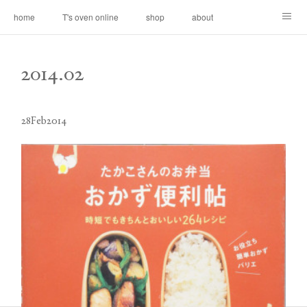
home
T's oven online
shop
about
contact
2014
.
02
28
Feb
2014