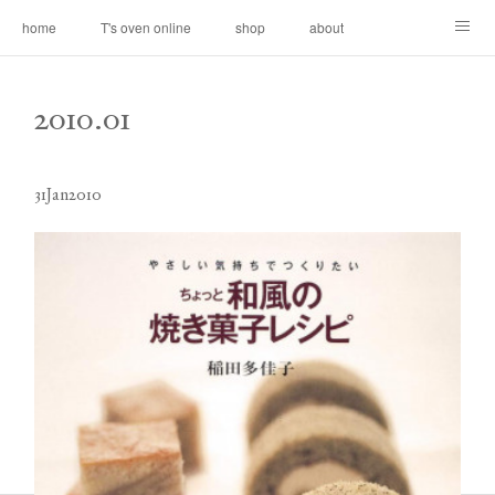
home
T's oven online
shop
about
contact
2010
.
01
31
Jan
2010