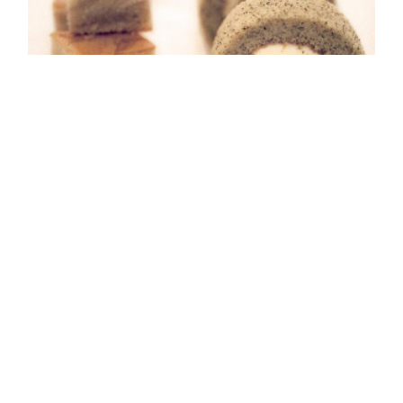
Copyright ©
2026
稲田多佳子
.
ちょっと和風の焼き菓子レシピ
PROLOGUE---PART1 お茶の時間が待ち遠しくなるバターケーキきび
砂糖のバターケーキ／さつまいものはちみつキャラメルケーキ／こし餡
マーブルのスクエアケーキ／レモンと白餡のバターケーキ／ココアと…