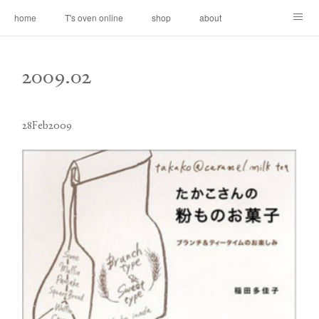
home
T's oven online
shop
about
contact
2009
.
02
28
Feb
2009