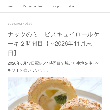
home
T's oven online
shop
about
contact
2026.06.17 08:16
ナッツのミニビスキュイロールケ
ーキ２時間目【～2026年11月末
日】
2026年6月17日配信／1時間目で焼いた生地を使って
キウイを巻いています。