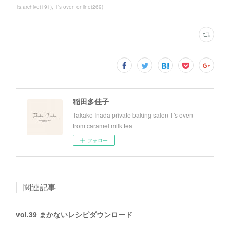
Ts.archive
(
191
)
T's oven online
(
269
)
稲田多佳子
Takako Inada private baking salon T's oven
from caramel milk tea
フォロー
関連記事
vol.39 まかないレシピダウンロード