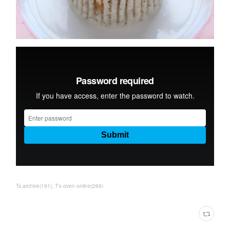
Ts.archive
(
191
)
T's oven online
(
269
)