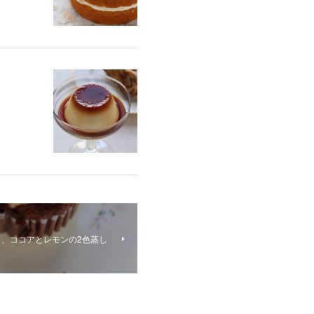
、ココアとレモンの2色蒸し