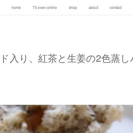
home
T's oven online
shop
about
contact
ド入り、紅茶と生姜の2色蒸しパ