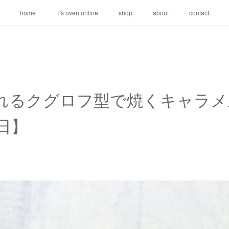
home
T's oven online
shop
about
contact
れるクグロフ型で焼くキャラメ
末日】