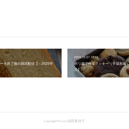
2025.10.21 15:13
ーキ終了後の雑談配信【～2025年
ポリ袋で作るクッキー（手成形編）2
日】
Copyright ©
2026
稲田多佳子
.