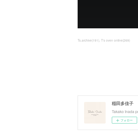
Ts.archive
(
191
)
T's oven online
(
269
)
稲田多佳子
Takako Inada pr
フォロー