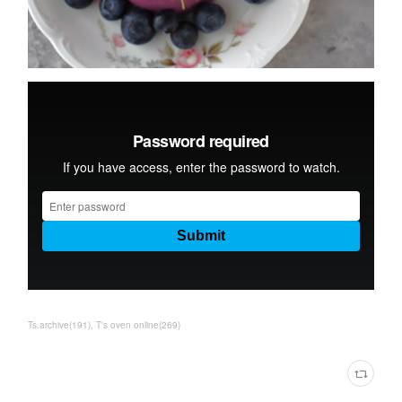
Ts.archive
(
191
)
T's oven online
(
269
)