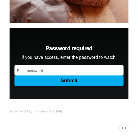
Ts.archive
(
191
)
T's oven online
(
269
)