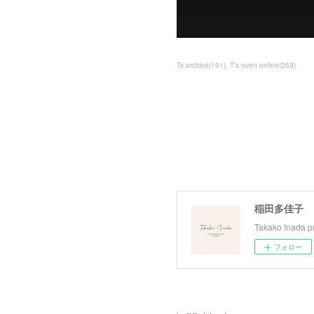
Ts.archive
(
191
)
T's oven online
(
269
)
稲田多佳子
Takako Inada pr
フォロー