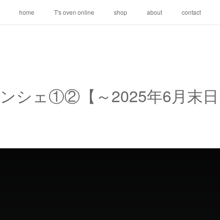
home
T's oven online
shop
about
contact
ンシェ①②【～2025年6月末日