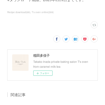
Recipe download
(
68
)
T's oven online
(
269
)
稲田多佳子
Takako Inada private baking salon T's oven
from caramel milk tea
フォロー
関連記事