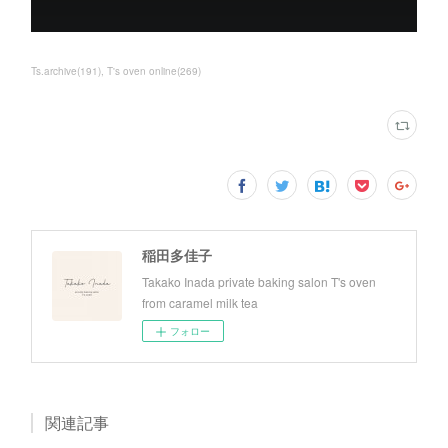
Ts.archive
(
191
)
T's oven online
(
269
)
稲田多佳子
Takako Inada private baking salon T's oven
from caramel milk tea
フォロー
関連記事