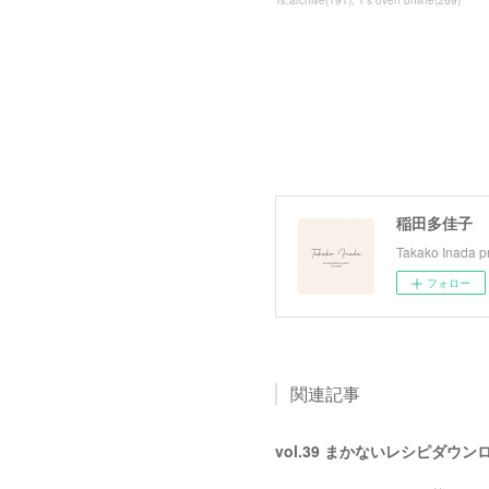
Ts.archive
(
191
)
T's oven online
(
269
)
稲田多佳子
Takako Inada pr
フォロー
関連記事
vol.39 まかないレシピダウン