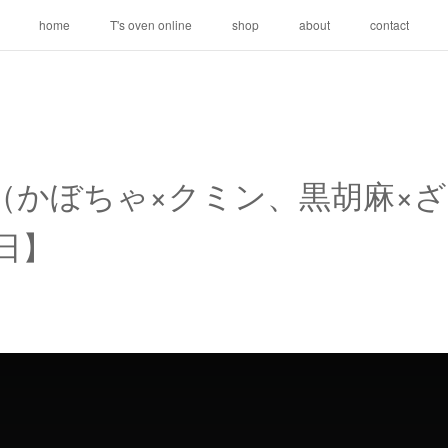
home
T's oven online
shop
about
contact
（かぼちゃ×クミン、黒胡麻×
末日】