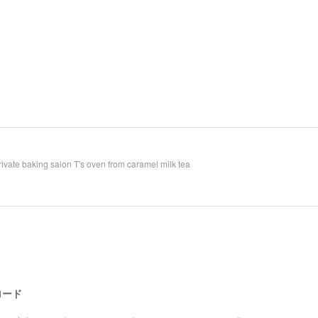
ivate baking salon T's oven from caramel milk tea
ロード