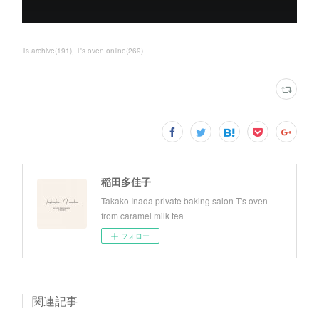
Ts.archive
(
191
)
T's oven online
(
269
)
稲田多佳子
Takako Inada private baking salon T's oven
from caramel milk tea
フォロー
関連記事