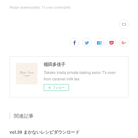
Recipe download
(
68
)
T's oven online
(
269
)
稲田多佳子
Takako Inada private baking salon T's oven
from caramel milk tea
フォロー
関連記事
vol.39 まかないレシピダウンロード