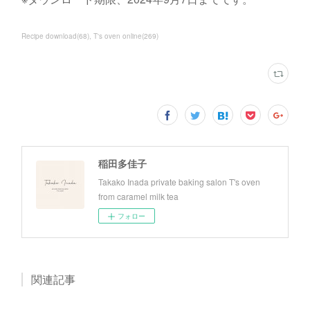
Recipe download
(
68
)
T's oven online
(
269
)
稲田多佳子
Takako Inada private baking salon T's oven
from caramel milk tea
フォロー
関連記事