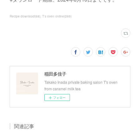
Recipe download
(
68
)
T's oven online
(
269
)
稲田多佳子
Takako Inada private baking salon T's oven
from caramel milk tea
フォロー
関連記事