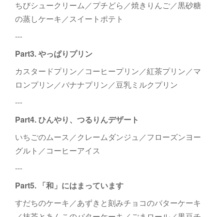
ちびシュークリーム／プチどら／焼きりんご／黒砂糖
の蒸しケーキ／スイートポテト
---
Part3. やっぱりプリン
カスタードプリン／コーヒープリン／紅茶プリン／マ
ロンプリン／バナナプリン／豆乳ミルクプリン
---
Part4. ひんやり、つるりんデザート
いちごのムース／クレームダンジュ／フローズンヨー
グルト／コーヒーアイス
---
Part5. 「和」にはまっています
すだちのケーキ／あずきと刻みチョコのバターケーキ
／抹茶とあんこのバターケーキ／ごまロール／黒豆チ