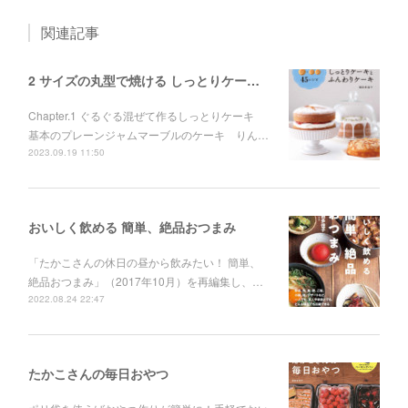
関連記事
2 サイズの丸型で焼ける しっとりケーキとふんわりケーキ
Chapter.1 ぐるぐる混ぜて作るしっとりケーキ
基本のプレーンジャムマーブルのケーキ りん…
2023.09.19 11:50
おいしく飲める 簡単、絶品おつまみ
「たかこさんの休日の昼から飲みたい！ 簡単、
絶品おつまみ」（2017年10月）を再編集し、…
2022.08.24 22:47
たかこさんの毎日おやつ