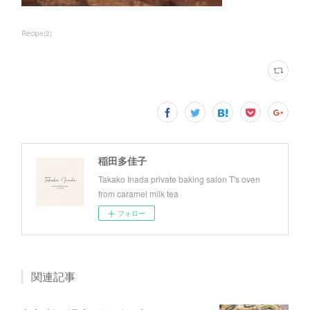
Recipe
(
2
)
稲田多佳子
Takako Inada private baking salon T's oven
from caramel milk tea
フォロー
関連記事